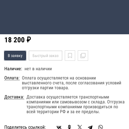
Код: 12200001546
Производитель:
Sonnenschein
Вес нетто (без упаковки): 14.1 кг; Напряжение номинальное:
12 В; Емкость (токовая): 32 Ач; Срок службы: 15 лет;
Технология: Dryfit; Клеммы: F-M10
18 200 ₽
В заявку
Быстрый заказ
Наличие:
нет в наличии
Оплата:
Оплата осуществляется на основании
выставленного счета, после согласования условий
отгрузки партии товара.
Доставка:
Доставка осуществляется транспортными
компаниями или самовывозом с склада. Отгрузка
транспортными компаниями производиться по
всей территории РФ и за ее пределы.
Поделитесь ссылкой: