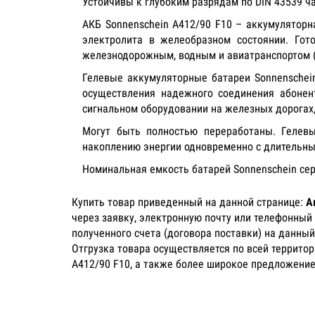
Устойчивы к глубоким разрядам по DIN 43539 ча
АКБ Sonnenschein A412/90 F10 – аккумуляторная
электролита в желеобразном состоянии. Гот
железнодорожным, водным и авиатранспортом (с
Гелевые аккумуляторные батареи Sonnenschei
осуществления надежного соединения абонент
сигнальном оборудовании на железных дорогах,
Могут быть полностью переработаны. Гелевы
накоплению энергии одновременно с длительн
Номинальная емкость батарей Sonnenschein сери
Купить товар приведенный на данной странице:
А
через заявку, электронную почту или телефонный
полученного счета (договора поставки) на данный
Отгрузка товара осуществляется по всей террито
A412/90 F10, а также более широкое предложение