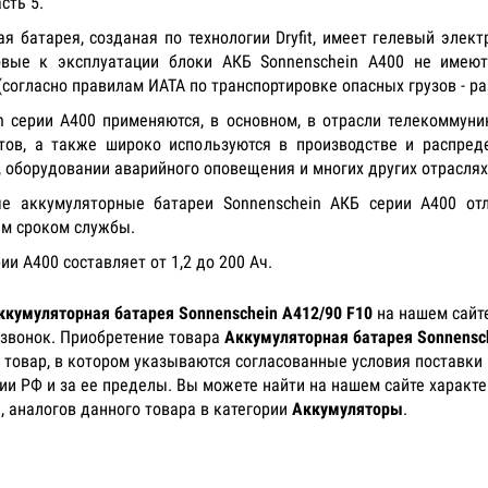
сть 5.
 батарея, созданая по технологии Dryfit, имеет гелевый электр
овые к эксплуатации блоки АКБ Sonnenschein A400 не имею
огласно правилам ИАТА по транспортировке опасных грузов - ра
n серии А400 применяются, в основном, в отрасли телекоммуни
ов, а также широко используются в производстве и распред
 оборудовании аварийного оповещения и многих других отраслях,
е аккумуляторные батареи Sonnenschein АКБ серии А400 от
ым сроком службы.
и A400 составляет от 1,2 до 200 Aч.
ккумуляторная батарея Sonnenschein A412/90 F10
на нашем сайте
 звонок. Приобретение товара
Аккумуляторная батарея Sonnensch
 товар, в котором указываются согласованные условия поставки 
рии РФ и за ее пределы. Вы можете найти на нашем сайте характ
, аналогов данного товара в категории
Аккумуляторы
.