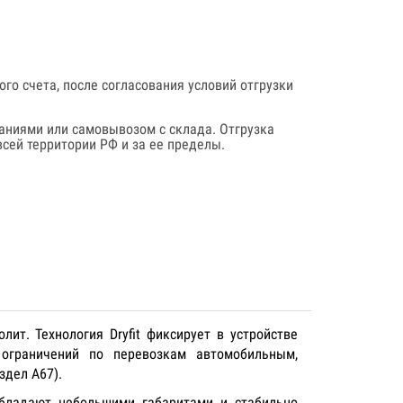
го счета, после согласования условий отгрузки
аниями или самовывозом с склада. Отгрузка
сей территории РФ и за ее пределы.
лит. Технология Dryfit фиксирует в устройстве
ограничений по перевозкам автомобильным,
здел А67).
 обладают небольшими габаритами и стабильно