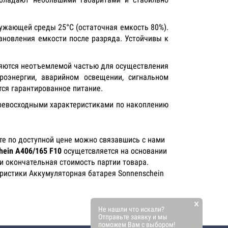
ужающей среды 25°C (остаточная емкость 80%).
ановления емкости после разряда. Устойчивы к
вляются неотъемлемой частью для осуществления
роэнергии, аварийном освещении, сигнальном
тся гарантированное питание.
превосходными характеристиками по накоплению
е по доступной цене можно связавшись с нами
ein A406/165 F10
осущетсвляется на основании
и окончательная стоимость партии товара.
еристики Аккумуляторная батарея Sonnenschein
×
Не нашли что искали?
Отправьте заявку и мы
поможем Вам с выбором!