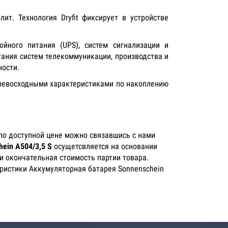
лит. Технология Dryfit фиксирует в устройстве
йного питания (UPS), систем сигнализации и
тания систем телекоммуникации, производства и
ности.
превосходными характеристиками по накоплению
по доступной цене можно связавшись с нами
ein A504/3,5 S
осущетсвляется на основании
и окончательная стоимость партии товара.
еристики Аккумуляторная батарея Sonnenschein
×
Не нашли что искали?
Отправьте заявку и мы
поможем Вам с выбором!