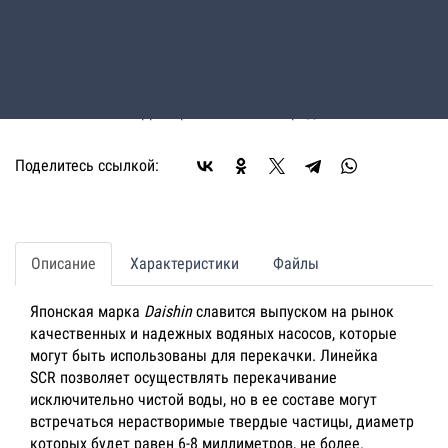
выставленного счета, после согласования условий
отгрузки партии товара.
Доставка:
Доставка осуществляется транспортными
компаниями или самовывозом с склада. Отгрузка
транспортными компаниями производиться по
всей территории РФ и за ее пределы.
Поделитесь ссылкой:
Описание
Характеристики
Файлы
Японская марка
Daishin
славится выпуском на рынок
качественных и надежных водяных насосов, которые
могут быть использованы для перекачки. Линейка
SCR позволяет осуществлять перекачивание
исключительно чистой воды, но в ее составе могут
встречаться нерастворимые твердые частицы, диаметр
которых будет равен 6-8 миллиметров, не более.