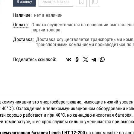
В заявку
Быстрый заказ
Наличие:
нет в наличии
Оплата:
Оплата осуществляется на основании выставленно
партии товара.
Доставка:
Доставка осуществляется транспортными комп
транспортными компаниями производиться по в
Поделитесь ссылкой:
елекоммуникации-это энергосберегающие, имеющие низкий урове
и 40°С ). Охлаждение в телекоммуникационном оборудовании ис
зи хорошо работают и при 40°С, но свинцово-кислотная батарея,
 температуре, и ее срок службы сильно уменьшается при высок
ккумуляторная батарея Leoch LHT 12-200
на нашем сайте по дос