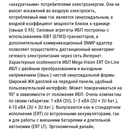
«аккуратными» потребителями электроэнергии. Они не
вносят искажений во входную электросеть,
потребляемый ими ток является синусоидальным, а
входной коэффициент мощности близок к единице
(свыше 0.95). Силовые агрегаты ИБП построены с
использованием IGBT (БТИЗ)-транзисторов, а
дополнительный коммуникационный SNMP-адаптер
позволяет осуществлять дистанционный мониторинг
сетевого электропитания через сеть Интернет.
Характерные особенности ИБП Mega-Vision ERT On-Line
ИБП с двойным преобразованием и выходным
напряжением (Uвых.) чистой синусоидальной формы.
Широкий ЖК-дисплей на передней панели, удобный
пользовательский интерфейс. Может поворачиваться на
90° в зависимости от положения ИБП. Очень компактны
по своим габаритам: 1 кВА (2U), 2–3 кВА (2U + 2U бат.),
6-10 кВА (3U + 3U бат.). Выпускаются как в стандартном
исполнении (ЕRT) со встроенными аккумуляторами, так
и для работы с внешними батареями и длительной
автономии (ЕRT LT). Эргономичный дизайн,