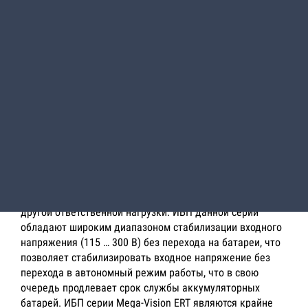
конвертируемом универсальном исполнении ERT (Empire
Rack Tower). Предназначены для работы на рабочем
столе в вертикальном положении (Tower) или монтажа в
промышленные стойки (Rack Mount). ИБП Mega-Vision
ERT построены по схеме On-Line с двойным
преобразованием напряжения и выходным
напряжением чистой синусоидальной формы. Они
обладают превосходными техническими
характеристиками, высокой надежностью и приемлемой
стоимостью. Основной сферой применения ИБП Mega-
Vision ERT является защита оборудования
промышленных стоек Rack Mount, в том числе
вычислительной техники, файловых серверов,
телекоммуникационных устройств, а также любой
другой ответственной нагрузки. ИБП данной серии
обладают широким диапазоном стабилизации входного
напряжения (115 … 300 В) без перехода на батареи, что
позволяет стабилизировать входное напряжение без
перехода в автономный режим работы, что в свою
очередь продлевает срок службы аккумуляторных
батарей. ИБП серии Mega-Vision ERT являются крайне