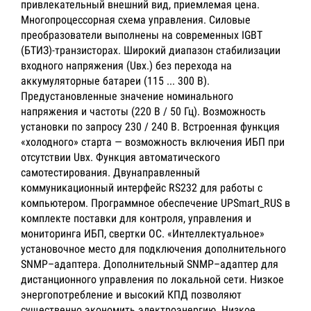
привлекательный внешний вид, приемлемая цена.
Многопроцессорная схема управления. Силовые
преобразователи выполнены на современных IGBT
(БТИЗ)-транзисторах. Широкий диапазон стабилизации
входного напряжения (Uвх.) без перехода на
аккумуляторные батареи (115 ... 300 В).
Предустановленные значение номинального
напряжения и частоты (220 В / 50 Гц). Возможность
установки по запросу 230 / 240 В. Встроенная функция
«холодного» старта — возможность включения ИБП при
отсутствии Uвх. Функция автоматического
самотестирования. Двунаправленный
коммуникационный интерфейс RS232 для работы с
компьютером. Программное обеспечение UPSmart_RUS в
комплекте поставки для контроля, управления и
мониторинга ИБП, свертки ОС. «Интеллектуальное»
установочное место для подключения дополнительного
SNMP–адаптера. Дополнительный SNMP–адаптер для
дистанционного управления по локальной сети. Низкое
энергопотребление и высокий КПД позволяют
существенно экономить электроэнергию. Низкое