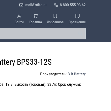
mail@stltd.ru
8 800 555 93 62
Войти
Корзина
Избранное
Сравнение
ttery BPS33-12S
Производитель:
B.B.Battery
е: 12 В; Емкость (токовая): 33 Ач; Срок службы: