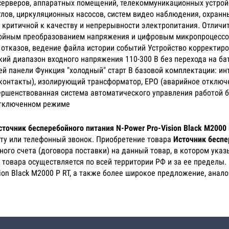
 серверов, аппаратных помещений, телекоммуникационных устрой
тлов, циркуляционных насосов, систем видео наблюдения, охранн
 критичной к качеству и непрерывности электропитания. Отличит
двойным преобразованием напряжения и цифровым микропроцессо
 отказов, ведение файла истории событий Устройство корректир
ий диапазон входного напряжения 110-300 В без перехода на ба
й панели Функция "холодный" старт В базовой комплектации: ин
 контакты), изолирующий трансформатор, EPO (аварийное отключ
ршенствованная система автоматического управления работой ба
отключенном режиме
сточник бесперебойного питания N-Power Pro-Vision Black M2000
чту или телефонный звонок. Приобретение товара
Источник беспе
ого счета (договора поставки) на данный товар, в котором ука
 товара осуществляется по всей территории РФ и за ее пределы.
ion Black M2000 P RT, а также более широкое предложение, анал