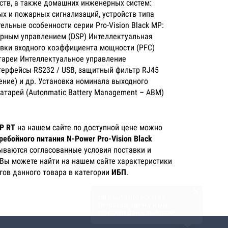
ств, а также домашних инженерных систем:
ых и пожарных сигнализаций, устройств типа
ельные особенности серии Pro-Vision Black MP:
рным управлением (DSP) Интеллектуальная
овки входного коэффициента мощности (PFC)
тареи Интеллектуальное управление
терфейсы RS232 / USB, защитный фильтр RJ45
ение) и др. Установка номинала выходного
тарей (Autonmatic Battery Management – ABM)
 P RT
на нашем сайте по доступной цене можно
ребойного питания N-Power Pro-Vision Black
зываются согласованные условия поставки и
 Вы можете найти на нашем сайте характеристики
огов данного товара в категории
ИБП
.
×
Не нашли что искали?
Отправьте заявку и мы
поможем Вам с выбором!