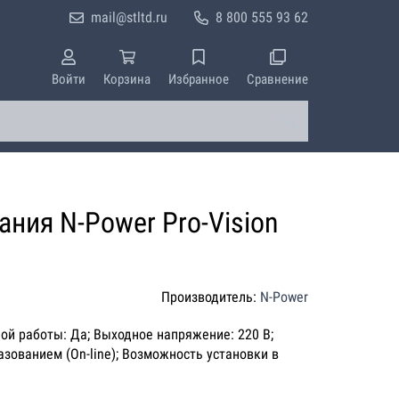
mail@stltd.ru
8 800 555 93 62
Войти
Корзина
Избранное
Сравнение
ния N-Power Pro-Vision
Производитель:
N-Power
ной работы: Да; Выходное напряжение: 220 В;
зованием (On-line); Возможность установки в