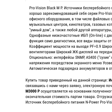
Pro-Vision Black M P. Источники бесперебойног
хорошо зарекомендовавшей себя серии Pro-Visi
офисного оборудования, в том числе файловых
музыкальных центров, кинотеатров, газовых ко
"умный дом", а также любой другой аппаратуры,
Однофазные низкочастотные ИБП (On-line) с 
функция само диагностики, все виды защиты от
Коэффициент мощности на выходе PF=0.9 Широк
вентиляторами Широкий ЖК-дисплей на передне
Опционально: интерфейсы SNMP, AS400 ("сухие"
напряжения посредством экранного меню Усове
Автоматическая подзарядка аккумуляторов в 
Купить товар приведенный на данной странице:
И
связавшись с нами через заявку, электронную по
M3000 P
осущетсвляется на основании полученного
окончательная стоимость партии товара. Отгрузка
Источник бесперебойного питания N-Power Pro-Vis