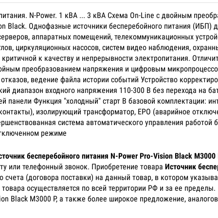
о питания. N-Power. 1 кВА ... 3 кВА Схема On-Line с двойным пр
on Black. Однофазные источники бесперебойного питания (ИБП) д
 серверов, аппаратных помещений, телекоммуникационных устрой
тлов, циркуляционных насосов, систем видео наблюдения, охранн
 критичной к качеству и непрерывности электропитания. Отличит
двойным преобразованием напряжения и цифровым микропроцессо
 отказов, ведение файла истории событий Устройство корректир
ий диапазон входного напряжения 110-300 В без перехода на ба
й панели Функция "холодный" старт В базовой комплектации: ин
 контакты), изолирующий трансформатор, EPO (аварийное отключ
ршенствованная система автоматического управления работой ба
отключенном режиме
сточник бесперебойного питания N-Power Pro-Vision Black M3000
чту или телефонный звонок. Приобретение товара
Источник беспе
 счета (договора поставки) на данный товар, в котором указыв
 товара осуществляется по всей территории РФ и за ее пределы.
ion Black M3000 P, а также более широкое предложение, аналого