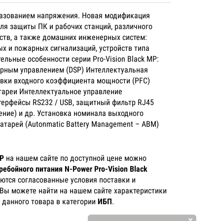
еобразованием напряжения. Новая модификация
ля защиты ПК и рабочих станций, различного
ств, а также домашних инженерных систем:
ых и пожарных сигнализаций, устройств типа
ельные особенности серии Pro-Vision Black MP:
рным управлением (DSP) Интеллектуальная
овки входного коэффициента мощности (PFC)
тареи Интеллектуальное управление
терфейсы RS232 / USB, защитный фильтр RJ45
ение) и др. Установка номинала выходного
тарей (Autonmatic Battery Management – ABM)
 P
на нашем сайте по доступной цене можно
ребойного питания N-Power Pro-Vision Black
аются согласованные условия поставки и
 Вы можете найти на нашем сайте характеристики
в данного товара в категории
ИБП
.
×