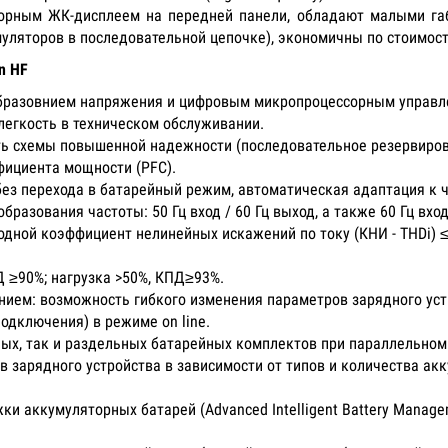
орным ЖК-дисплеем на передней панели, обладают малыми габ
муляторов в последовательной цепочке), экономичны по стоимост
n HF
образовнием напряжения и цифровым микропроцессорным управле
легкость в техническом обслуживании.
ть схемы повышенной надежности (последовательное резервиров
фициента мощности (PFC).
з перехода в батарейный режим, автоматическая адаптация к час
зования частоты: 50 Гц вход / 60 Гц выход, а также 60 Гц вход 
одной коэффициент нелинейных искажений по току (КНИ - THDi) 
Д ≥90%; нагрузка >50%, КПД≥93%.
нием: возможность гибкого изменения параметров зарядного уст
одключения) в режиме on line.
ых, так и раздельных батарейных комплектов при параллельно
зарядного устройства в зависимости от типов и количества акку
ки аккумуляторных батарей (Advanced Intelligent Battery Manage