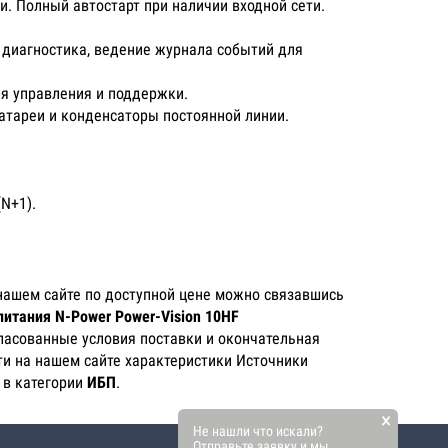
и. Полный автостарт при наличии входной сети.
 диагностика, ведение журнала событий для
ля управления и поддержки.
атареи и конденсаторы постоянной линии.
N+1).
нашем сайте по доступной цене можно связавшись
питания N-Power Power-Vision 10HF
гласованные условия поставки и окончательная
ти на нашем сайте характеристики Источники
 в категории
ИБП
.
×
Не нашли что искали?
Отправьте заявку и мы