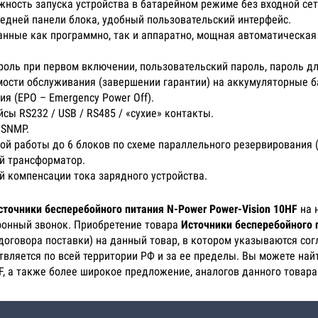
ожность запуска устройства в батарейном режиме без входной сет
едней панели блока, удобный пользовательский интерфейс.
нные как программно, так и аппаратно, мощная автоматическая
роль при первом включении, пользовательский пароль, пароль д
ости обслуживания (завершении гарантии) на аккумуляторные б
я (EPO – Emergency Power Off).
ы RS232 / USB / RS485 / «сухие» контакты.
 SNMP.
й работы до 6 блоков по схеме параллельного резервирования (
й трансформатор.
й компенсации тока зарядного устройства.
сточники бесперебойного питания N-Power Power-Vision 10HF
на 
ефонный звонок. Приобретение товара
Источники бесперебойного 
(договора поставки) на данный товар, в котором указываются со
твляется по всей территории РФ и за ее пределы. Вы можете най
F, а также более широкое предложение, аналогов данного товара