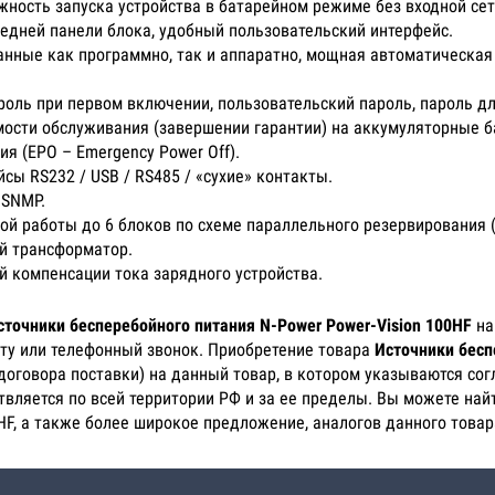
ожность запуска устройства в батарейном режиме без входной сет
едней панели блока, удобный пользовательский интерфейс.
нные как программно, так и аппаратно, мощная автоматическая
роль при первом включении, пользовательский пароль, пароль д
ости обслуживания (завершении гарантии) на аккумуляторные б
я (EPO – Emergency Power Off).
ы RS232 / USB / RS485 / «сухие» контакты.
 SNMP.
й работы до 6 блоков по схеме параллельного резервирования (
й трансформатор.
й компенсации тока зарядного устройства.
сточники бесперебойного питания N-Power Power-Vision 100HF
на
чту или телефонный звонок. Приобретение товара
Источники бесп
(договора поставки) на данный товар, в котором указываются со
твляется по всей территории РФ и за ее пределы. Вы можете най
HF, а также более широкое предложение, аналогов данного товар