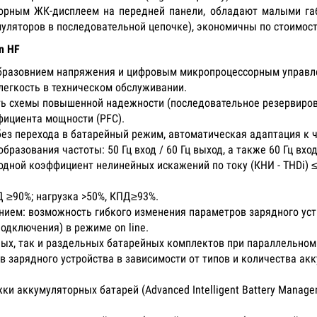
орным ЖК-дисплеем на передней панели, обладают малыми габ
муляторов в последовательной цепочке), экономичны по стоимост
n HF
образовнием напряжения и цифровым микропроцессорным управле
легкость в техническом обслуживании.
ть схемы повышенной надежности (последовательное резервиров
фициента мощности (PFC).
з перехода в батарейный режим, автоматическая адаптация к час
зования частоты: 50 Гц вход / 60 Гц выход, а также 60 Гц вход 
одной коэффициент нелинейных искажений по току (КНИ - THDi) 
Д ≥90%; нагрузка >50%, КПД≥93%.
нием: возможность гибкого изменения параметров зарядного уст
одключения) в режиме on line.
ых, так и раздельных батарейных комплектов при параллельно
зарядного устройства в зависимости от типов и количества акку
ки аккумуляторных батарей (Advanced Intelligent Battery Manage