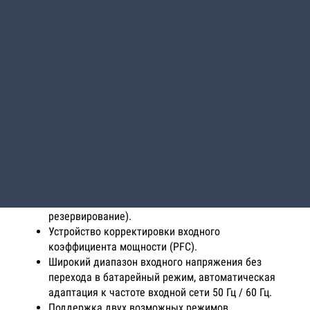
напряжения. Оснащены сенсорным ЖК-дисплеем на
передней панели, обладают малыми габаритами и
весом, адаптируются к батарейным линейкам различной
«длины» (от 32 до 40 аккумуляторов в
последовательной цепочке), экономичны по стоимости.
Основные технические особенности Power-Vision HF
Высокочастотный On-line с двойным
преобразовнием напряжения и цифровым
микропроцессорным управлением (DSP).
Модульный дизайн, высокая надежность, легкость
в техническом обслуживании.
Раздельный вход Bypass позволяет строить схемы
повышенной надежности (последовательное
резервирование).
Устройство корректировки входного
коэффициента мощности (PFC).
Широкий диапазон входного напряжения без
перехода в батарейный режим, автоматическая
адаптация к частоте входной сети 50 Гц / 60 Гц.
Поддержка двух возможных режимов