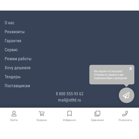
О нас
Реквизиты
Гарантия
Сервис
Режим работы
×
Хочу дешевле
Не нашли что искали?
Отправьте заявку и мы
Тендеры
поможем Вам с выбором!
Поставщикам
8 800 555 93 62
mail@stltd.ru
Войти
Корзина
Избранное
Сравнение
Позвонить