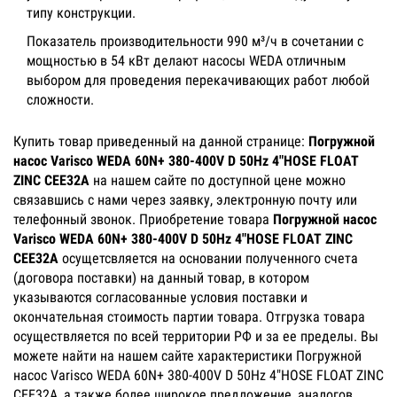
типу конструкции.
Показатель производительности 990 м³/ч в сочетании с
мощностью в 54 кВт делают насосы WEDA отличным
выбором для проведения перекачивающих работ любой
сложности.
Купить товар приведенный на данной странице:
Погружной
насос Varisco WEDA 60N+ 380-400V D 50Hz 4"HOSE FLOAT
ZINC CEE32A
на нашем сайте по доступной цене можно
связавшись с нами через заявку, электронную почту или
телефонный звонок. Приобретение товара
Погружной насос
Varisco WEDA 60N+ 380-400V D 50Hz 4"HOSE FLOAT ZINC
CEE32A
осущетсвляется на основании полученного счета
(договора поставки) на данный товар, в котором
указываются согласованные условия поставки и
окончательная стоимость партии товара. Отгрузка товара
осуществляется по всей территории РФ и за ее пределы. Вы
можете найти на нашем сайте характеристики Погружной
насос Varisco WEDA 60N+ 380-400V D 50Hz 4"HOSE FLOAT ZINC
CEE32A, а также более широкое предложение, аналогов